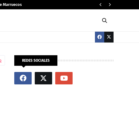
de Marruecos
🌍 E
MUNDO
o
REDES SOCIALES