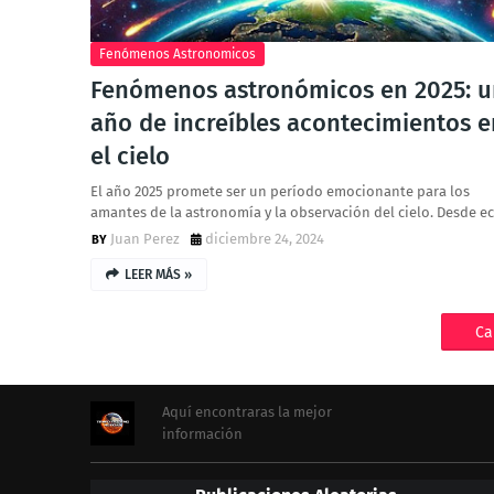
Fenómenos Astronomicos
Fenómenos astronómicos en 2025: u
año de increíbles acontecimientos e
el cielo
El año 2025 promete ser un período emocionante para los
amantes de la astronomía y la observación del cielo. Desde ec
Juan Perez
diciembre 24, 2024
LEER MÁS »
Ca
Aquí encontraras la mejor
información