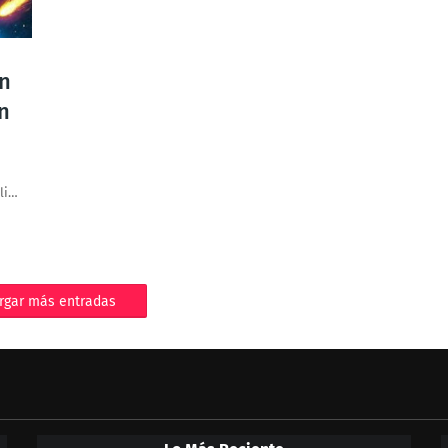
n
n
li…
rgar más entradas