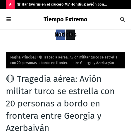
río 33
🚨 Hantavirus en el crucero MV Hondius: avión con
🌍 
️
contagiados aterriza en Gran Canaria tras rechazo de
el 
H
Tiempo Extremo
Marruecos
O
T
Noticias
P
O
S
Página Principal
🔴 Tragedia aérea: Avión militar turco se estrella
con 20 personas a bordo en frontera entre Georgia y Azerbaiyán
T
S
🔴 Tragedia aérea: Avión
militar turco se estrella con
20 personas a bordo en
frontera entre Georgia y
Azerbaiyán