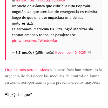
🚨
#ATENCIÓN
|
#VALLEDELCAUCA
Un vuelo de Avianca que cubría la ruta Popayán–
Bogotá tuvo que aterrizar de emergencia en Palmira
luego de que una ave impactara uno de sus
motores 🛬⚠️.
La aeronave, matrícula HK5320, logró aterrizar sin
contratiempos y todos los pasajeros se…
pic.twitter.com/TWteGsmfac
— ElTrino.Co (@EltrinoCo)
November 10, 2025
Organismos aeronáuticos
y la aerolínea han reiterado la
urgencia de fortalecer las medidas de control de fauna
en zonas aeroportuarias para prevenir efectos mayores.
📢 ¿Qué sigue?