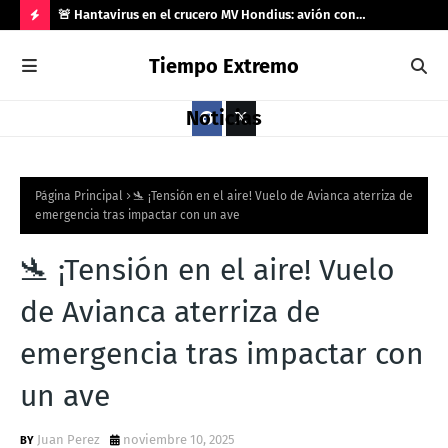
río 33
🚨 Hantavirus en el crucero MV Hondius: avión con
🌍 
️
contagiados aterriza en Gran Canaria tras rechazo de
el 
H
Tiempo Extremo
Marruecos
O
T
Noticias
P
O
S
Página Principal
🛬 ¡Tensión en el aire! Vuelo de Avianca aterriza de
emergencia tras impactar con un ave
T
S
🛬 ¡Tensión en el aire! Vuelo
de Avianca aterriza de
emergencia tras impactar con
un ave
Juan Perez
noviembre 10, 2025