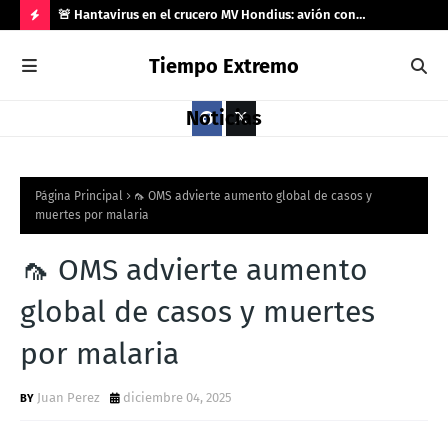
río 33
🚨 Hantavirus en el crucero MV Hondius: avión con
🌍 
️
contagiados aterriza en Gran Canaria tras rechazo de
el 
H
Tiempo Extremo
Marruecos
O
T
Noticias
P
O
S
Página Principal
🦟 OMS advierte aumento global de casos y
muertes por malaria
T
S
🦟 OMS advierte aumento
global de casos y muertes
por malaria
Juan Perez
diciembre 04, 2025