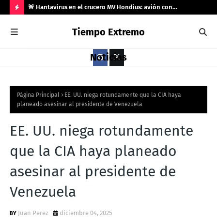
río 33
🚨 Hantavirus en el crucero MV Hondius: avión con
🌍 
️
contagiados aterriza en Gran Canaria tras rechazo de
el 
H
Tiempo Extremo
Marruecos
O
T
Noticias
P
O
S
Página Principal
EE. UU. niega rotundamente que la CIA haya
planeado asesinar al presidente de Venezuela
T
S
EE. UU. niega rotundamente
que la CIA haya planeado
asesinar al presidente de
Venezuela
Juan Perez
diciembre 04, 2025