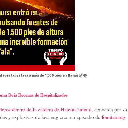
auea lanza lava a más de 1,500 pies en Hawái 🌌🌪️
ma Deja Decenas de Hospitalizados
aderos dentro de la caldera de Halemaʻumaʻu
, conocida por su
das y explosivas de lava sugieren un episodio de
fountaining
.