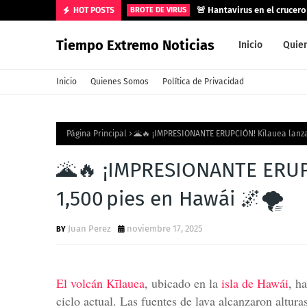
🚨 Hantavirus en el crucer
HOT POSTS
BROTE DE VIRUS
Tiempo Extremo Noticias
Inicio
Quie
Inicio
Quienes Somos
Política de Privacidad
Página Principal
🌋🔥 ¡IMPRESIONANTE ERUPCIÓN! Kīlauea lanza 
🌋🔥 ¡IMPRESIONANTE ERUPC
1,500 pies en Hawái 🌌🌪️
Juan Perez
noviembre 17, 2025
El volcán Kīlauea
, ubicado en la
isla de Hawái
, h
ciclo actual. Las fuentes de lava alcanzaron altu