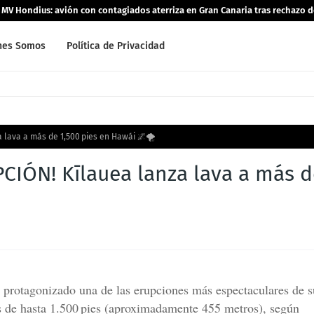
o MV Hondius: avión con contagiados aterriza en Gran Canaria tras rechazo 
nes Somos
Política de Privacidad
lava a más de 1,500 pies en Hawái 🌌🌪️
IÓN! Kīlauea lanza lava a más d
a protagonizado una de las erupciones más espectaculares de s
ras de hasta 1.500 pies (aproximadamente 455 metros), según