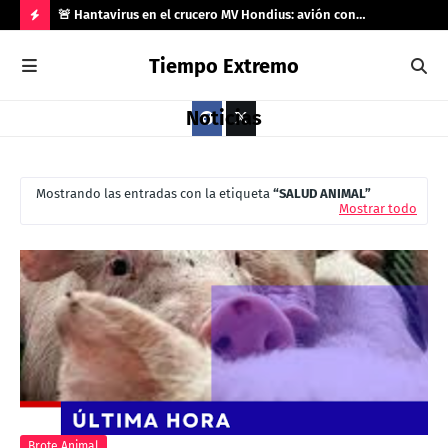
río 33
🚨 Hantavirus en el crucero MV Hondius: avión con
🌍 
️
contagiados aterriza en Gran Canaria tras rechazo de
el 
H
Tiempo Extremo
Marruecos
O
T
Noticias
P
O
Mostrando las entradas con la etiqueta
SALUD ANIMAL
S
Mostrar todo
T
S
Brote Animal